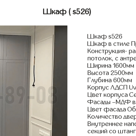
Шкаф
( s526)
Шкаф s526
Шкаф в стиле П
Конструкция- р
потолок, с антр
Ширина 1600мм
Высота 2500мм
Глубина 600мм
Корпус ЛДСП Uv
Цвет корпуса С
Фасады –МДФ в
Цвет фасада Об
Количество двер
Внутреннее нап
секций со штанг