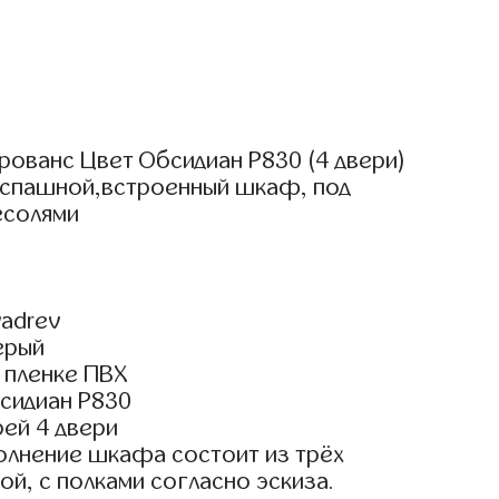
рованс Цвет Обсидиан Р830 (4 двери)
аспашной,встроенный шкаф, под
есолями
adrev
ерый
 пленке ПВХ
сидиан Р830
ей 4 двери
олнение шкафа состоит из трёх
ой, с полками согласно эскиза.