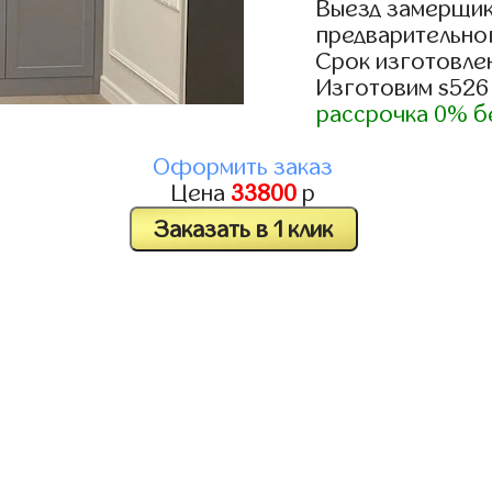
Выезд замерщик
предварительно
Срок изготовлен
Изготовим s526
рассрочка 0% б
Оформить заказ
Цена
33800
р
Заказать в 1 клик