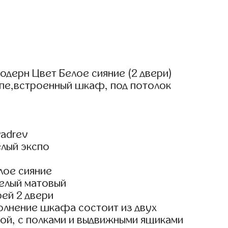
дерн Цвет Белое сияние (2 двери)
упе,встроенный шкаф, под потолок
adrev
елый экспо
лое сияние
елый матовый
ей 2 двери
олнение шкафа состоит из двух
ой, с полками и выдвижными ящиками