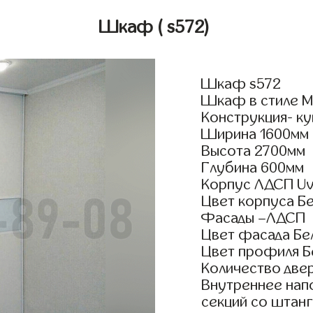
Шкаф
( s572)
Шкаф s572
Шкаф в стиле Мо
Конструкция- к
Ширина 1600мм
Высота 2700мм
Глубина 600мм
Корпус ЛДСП Uv
Цвет корпуса Б
Фасады –ЛДСП
Цвет фасада Бе
Цвет профиля Б
Количество двер
Внутреннее нап
секций со штанг