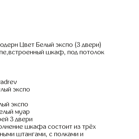
дерн Цвет Белый экспо (3 двери)
упе,встроенный шкаф, под потолок
adrev
елый экспо
лый экспо
елый муар
ей 3 двери
олнение шкафа состоит из трёх
ными штангами, с полками и