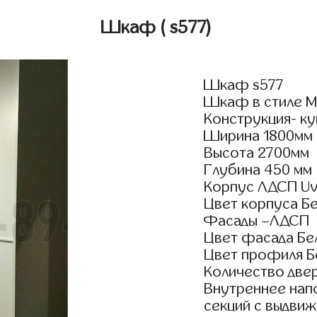
Шкаф
( s577)
Шкаф s577
Шкаф в стиле Мо
Конструкция- к
Ширина 1800мм
Высота 2700мм
Глубина 450 мм
Корпус ЛДСП Uv
Цвет корпуса Б
Фасады –ЛДСП
Цвет фасада Бе
Цвет профиля Б
Количество двер
Внутреннее нап
секций с выдвиж