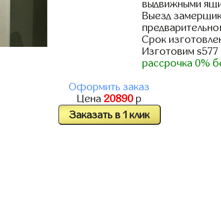
выдвижными ящи
Выезд замерщик
предварительно
Срок изготовлен
Изготовим s577
рассрочка 0% б
Оформить заказ
Цена
20890
р
Заказать в 1 клик