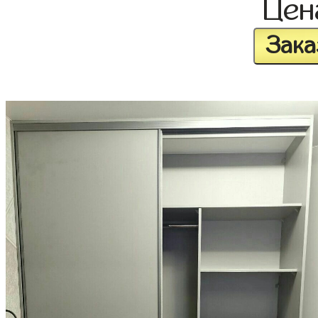
Це
Зака