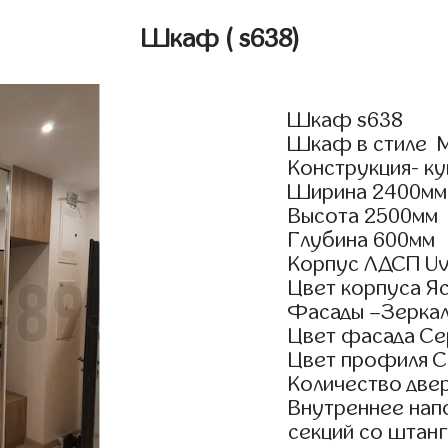
Шкаф
( s638)
Шкаф s638
Шкаф в стиле М
Конструкция- к
Ширина 2400мм
Высота 2500мм
Глубина 600мм
Корпус ЛДСП Uv
Цвет корпуса Я
Фасады –Зерка
Цвет фасада С
Цвет профиля 
Количество двер
Внутреннее нап
секций со штанг