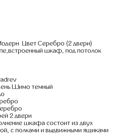
одерн Цвет Серебро (2 двери)
упе,встроенный шкаф, под потолок
adrev
сень Шимо темный
ло
еребро
Серебро
ей 2 двери
олнение шкафа состоит из двух
ой, с полками и выдвижными ящиками