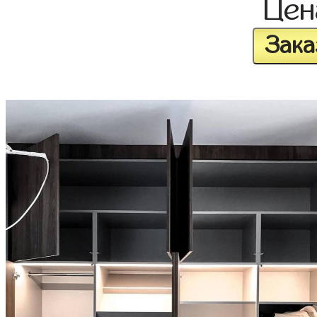
Це
Зака