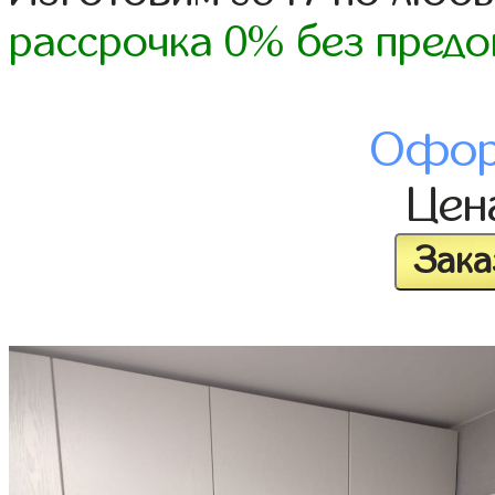
рассрочка 0% без предо
Офор
Це
Зака