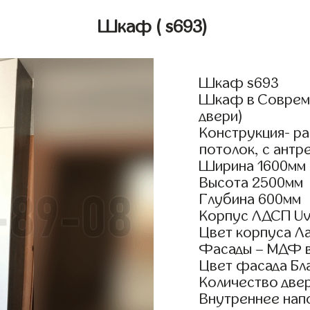
Шкаф
( s693)
Шкаф s693
Шкаф в Совреме
двери)
Конструкция- р
потолок, с антр
Ширина 1600мм
Высота 2500мм
Глубина 600мм
Корпус ЛДСП Uv
Цвет корпуса Л
Фасады – МДФ в
Цвет фасада Бл
Количество двер
Внутреннее нап