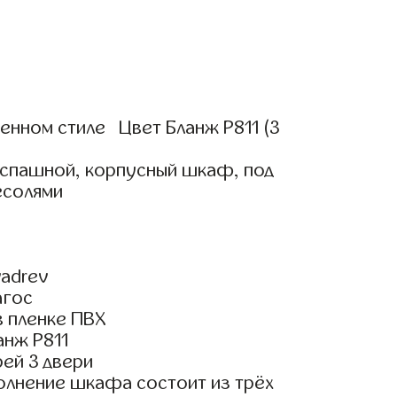
нном стиле Цвет Бланж Р811 (3
аспашной, корпусный шкаф, под
есолями
adrev
агос
 пленке ПВХ
анж Р811
ей 3 двери
олнение шкафа состоит из трёх