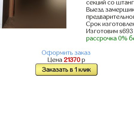
секций со штанг
Выезд замерщик
предварительно
Срок изготовлен
Изготовим s693
рассрочка 0% б
Оформить заказ
Цена
21370
р
Заказать в 1 клик