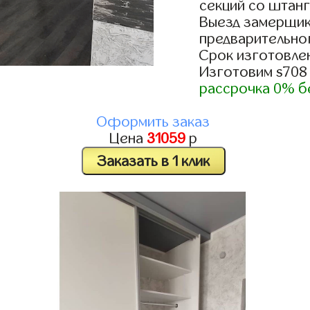
секций со штанг
Выезд замерщик
предварительно
Срок изготовлен
Изготовим s708
рассрочка 0% б
Оформить заказ
Цена
31059
р
Заказать в 1 клик