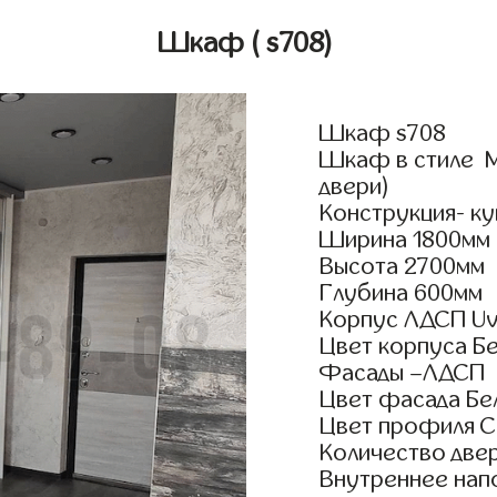
Шкаф
( s708)
Шкаф s708
Шкаф в стиле М
двери)
Конструкция- ку
Ширина 1800мм
Высота 2700мм
Глубина 600мм
Корпус ЛДСП Uv
Цвет корпуса Б
Фасады –ЛДСП
Цвет фасада Бе
Цвет профиля 
Количество двер
Внутреннее нап