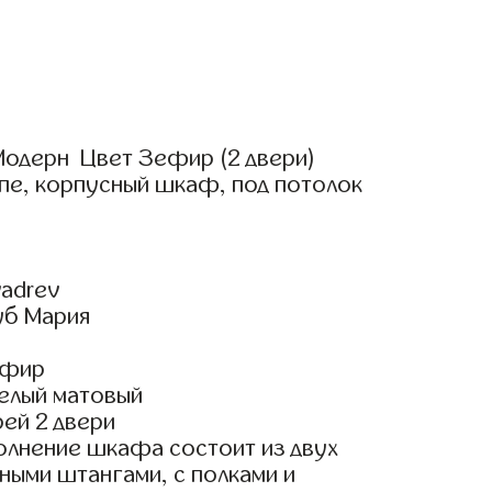
одерн Цвет Зефир (2 двери)
пе, корпусный шкаф, под потолок
adrev
уб Мария
ефир
елый матовый
ей 2 двери
олнение шкафа состоит из двух
ными штангами, с полками и