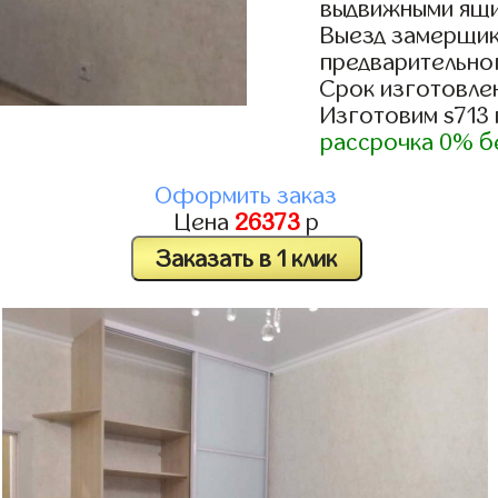
выдвижными ящи
Выезд замерщик
предварительно
Срок изготовлен
Изготовим s713
рассрочка 0% б
Оформить заказ
Цена
26373
р
Заказать в 1 клик