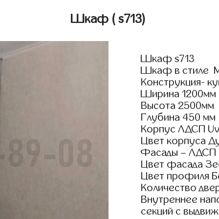
Шкаф
( s713)
Шкаф s713
Шкаф в стиле М
Конструкция- ку
Ширина 1200мм
Высота 2500мм
Глубина 450 мм
Корпус ЛДСП Uv
Цвет корпуса Д
Фасады – ЛДСП
Цвет фасада З
Цвет профиля Б
Количество двер
Внутреннее нап
секций с выдвиж