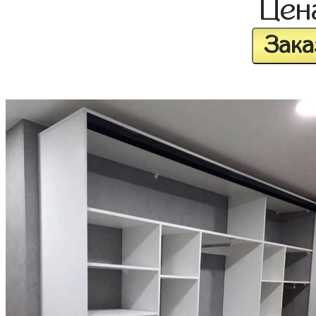
Це
Зака