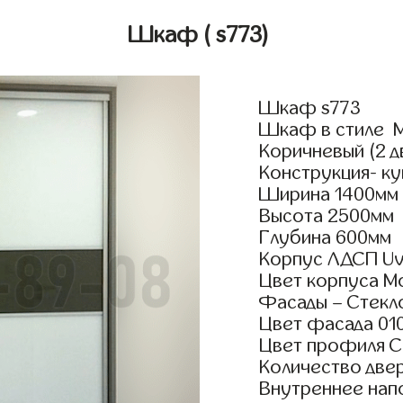
Шкаф
( s773)
Шкаф s773
Шкаф в стиле М
Коричневый (2 д
Конструкция- ку
Ширина 1400мм
Высота 2500мм
Глубина 600мм
Корпус ЛДСП Uv
Цвет корпуса М
Фасады – Стекло
Цвет фасада 01
Цвет профиля 
Количество двер
Внутреннее нап