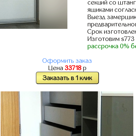
секций со штанг
ящиками согласн
Выезд замерщик
предварительно
Срок изготовлен
Изготовим s773
рассрочка 0% б
Оформить заказ
Цена
33718
р
Заказать в 1 клик