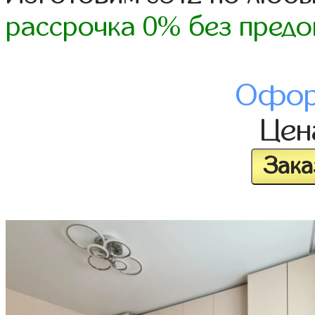
рассрочка 0% без предо
Офор
Це
Зака