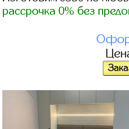
рассрочка 0% без предо
Офор
Цен
Зака