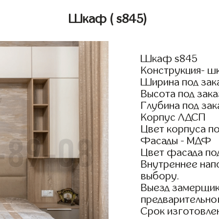
Шкаф
( s845)
Шкаф s845
Конструкция- ш
Ширина под зак
Высота под зака
Глубина под зак
Корпус ЛДСП
Цвет корпуса по
Фасады - МДФ
Цвет фасада по
Внутреннее нап
выбору.
Выезд замерщик
предварительно
Срок изготовлен