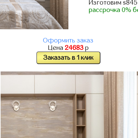
Изготовим s845
рассрочка 0% б
Оформить заказ
Цена
24683
р
Заказать в 1 клик