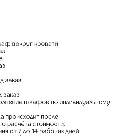
каф вокруг кровати
аз
з
аз
д заказ
д заказ
олнение шкафов по индивидуальному
а происходит после
го расчёта стоимости.
ия от 7 до 14 рабочих дней.