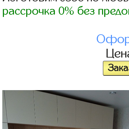
рассрочка 0% без предо
Офор
Це
Зака