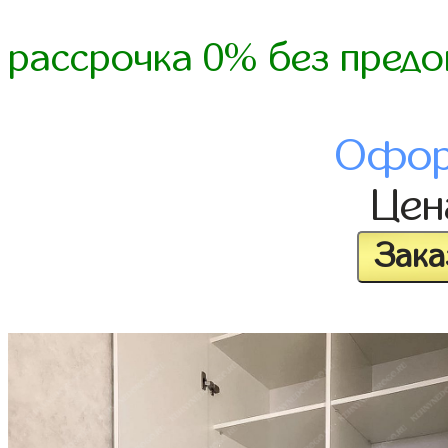
рассрочка 0% без предо
Офор
Це
Зака