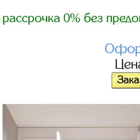
рассрочка 0% без предо
Офор
Це
Зака