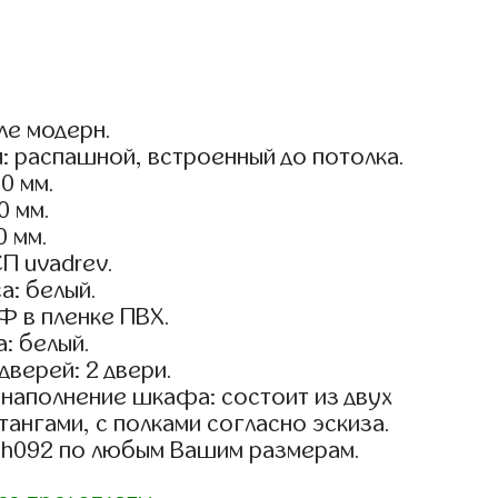
ле модерн.
: распашной, встроенный до потолка.
0 мм.
0 мм.
0 мм.
П uvadrev.
а: белый.
Ф в пленке ПВХ.
: белый.
дверей: 2 двери.
наполнение шкафа: состоит из двух
тангами, с полками согласно эскиза.
sh092 по любым Вашим размерам.