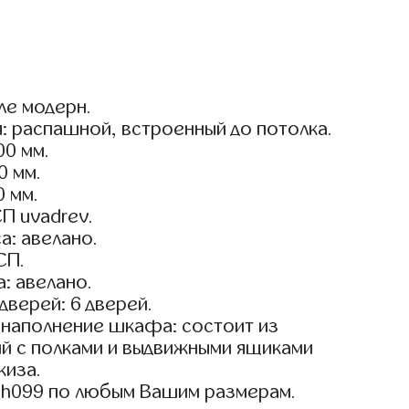
ле модерн.
: распашной, встроенный до потолка.
0 мм.
0 мм.
0 мм.
П uvadrev.
а: авелано.
СП.
: авелано.
дверей: 6 дверей.
наполнение шкафа: состоит из
й с полками и выдвижными ящиками
киза.
sh099 по любым Вашим размерам.