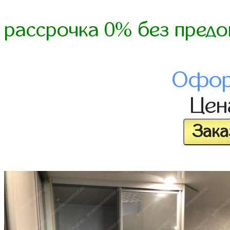
рассрочка 0% без предо
Офор
Це
Зака