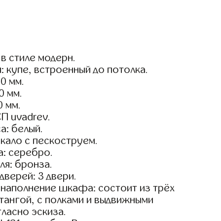
в стиле модерн.
: купе, встроенный до потолка.
0 мм.
0 мм.
0 мм.
П uvadrev.
а: белый.
кало с пескоструем.
: серебро.
я: бронза.
дверей: 3 двери.
наполнение шкафа: состоит из трёх
тангой, с полками и выдвижными
ласно эскиза.