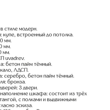
в стиле модерн.
: купе, встроенный до потолка.
0 мм.
0 мм.
0 мм.
П uvadrev.
а: бетон пайм тёмный.
кало, ЛДСП.
: серебро, бетон пайм тёмный.
я: бронза.
дверей: 3 двери.
наполнение шкафа: состоит из трёх
тангой, с полками и выдвижными
ласно эскиза.