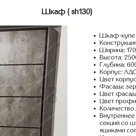
Шкаф
( sh130)
Шкаф-купе 
Конструкция
Ширина: 170
Высота: 250
Глубина: 60
Корпус: ЛДС
Цвет корпус
Фасады: зер
Цвет фасада
Цвет профил
Количество 
Внутреннее 
секций со ш
ящиками сог