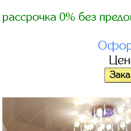
рассрочка 0% без предо
Офор
Це
Зака