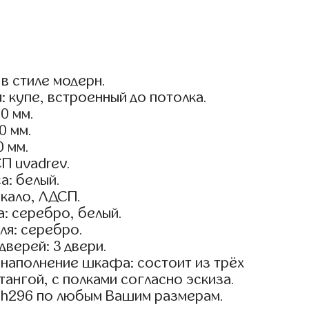
в стиле модерн.
: купе, встроенный до потолка.
0 мм.
0 мм.
0 мм.
П uvadrev.
а: белый.
кало, ЛДСП.
: серебро, белый.
ля: серебро.
дверей: 3 двери.
наполнение шкафа: состоит из трёх
тангой, с полками согласно эскиза.
sh296 по любым Вашим размерам.