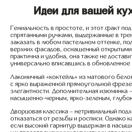
Идеи для вашей кух
Гениальность в простоте, и этот факт п
спрятанными ручками, выдержанные в тр
заказать в любом пастельном оттенке, по
верхних фасадов, оснащенный открытыми п
практична и удобна, она также не достави
универсально вписавшись в обновленное 
Лаконичный «коктейль» из матового белог
с ярко выраженной прямоугольной фрезе
элегантности. Дополнительная изюминка –
насыщенно-черным, ярко-зеленым, глубоки
Дворцовая классика – нетривиальный подх
отказаться от резьбы и росписи. Однако 
если высокий гарнитур выдержан в насыще