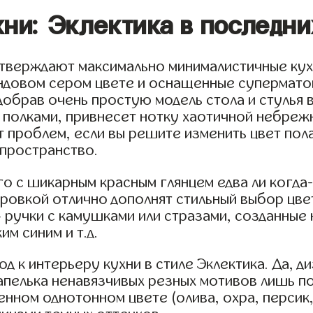
ни: Эклектика в последни
одтверждают максимально минималистичные ку
ендовом сером цвете и оснащенные супермат
добрав очень простую модель стола и стулья 
олками, привнесет нотку хаотичной небрежно
т проблем, если вы решите изменить цвет пола
пространство.
о с шикарным красным глянцем едва ли когда
ровкой отлично дополнят стильный выбор цв
 ручки с камушками или стразами, созданные н
м синим и т.д.
од к интерьеру кухни в стиле Эклектика. Да, 
капелька ненавязчивых резных мотивов лишь 
нном однотонном цвете (олива, охра, персик