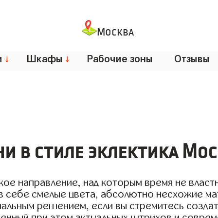
Москва
и
↓
Шкафы
↓
Рабочие зоны
Отзывы
ни в стиле эклектика Мос
ое направление, над которым время не властн
 в себе смелые цвета, абсолютно несхожие ма
имальным решением, если вы стремитесь созд
ишенный при этом актуальных штрихов и совр