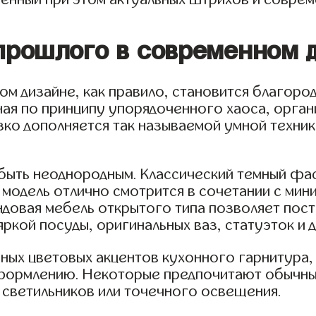
рошлого в современном д
м дизайне, как правило, становится благоро
ная по принципу упорядоченного хаоса, орган
зко дополняется так называемой умной техник
 быть неоднородным. Классический темный фа
модель отлично смотрится в сочетании с ми
довая мебель открытого типа позволяет пост
яркой посуды, оригинальных ваз, статуэток и
ных цветовых акцентов кухонного гарнитура, 
формлению. Некоторые предпочитают обычные
светильников или точечного освещения.