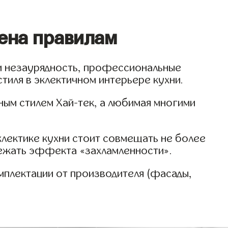
нена правилам
 и незаурядность, профессиональные
тиля в эклектичном интерьере кухни.
ным стилем Хай-тек, а любимая многими
клектике кухни стоит совмещать не более
збежать эффекта «захламленности».
омплектации от производителя (фасады,