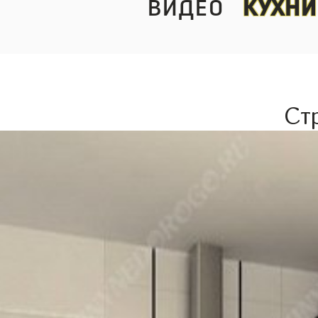
видео
кухни
Ст